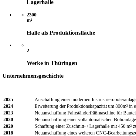
Lagerhalle
2300
m²
Halle als Produktionsfläche
2
Werke in Thüringen
Unternehmensgeschichte
2025
Anschaffung einer modernen Instrustrieroboteranlag
2024
Erweiterung der Produktionskapazität um 800m² in
2023
Neuanschaffung Fahrständerfräßmaschine für Baute
2020
Neuanschaffung einer vollautomatischen Bohranlag
2020
Schaffung einer Zuschnitt- / Lagerhalle mit 450 m² 
2018
Neuanschaffung eines weiteren CNC-Bearbeitungsze