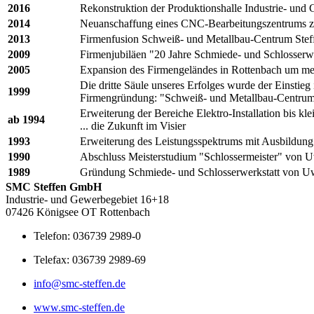
2016
Rekonstruktion der Produktionshalle Industrie- und
2014
Neuanschaffung eines CNC-Bearbeitungszentrums zu
2013
Firmenfusion Schweiß- und Metallbau-Centrum Stef
2009
Firmenjubiläen "20 Jahre Schmiede- und Schlosser
2005
Expansion des Firmengeländes in Rottenbach um meh
Die dritte Säule unseres Erfolges wurde der Einstieg 
1999
Firmengründung: "Schweiß- und Metallbau-Centrum S
Erweiterung der Bereiche Elektro-Installation bis kl
ab 1994
... die Zukunft im Visier
1993
Erweiterung des Leistungsspektrums mit Ausbildung 
1990
Abschluss Meisterstudium "Schlossermeister" von U
1989
Gründung Schmiede- und Schlosserwerkstatt von Uwe 
SMC Steffen GmbH
Industrie- und Gewerbegebiet 16+18
07426 Königsee OT Rottenbach
Telefon: 036739 2989-0
Telefax: 036739 2989-69
info@smc-steffen.de
www.smc-steffen.de